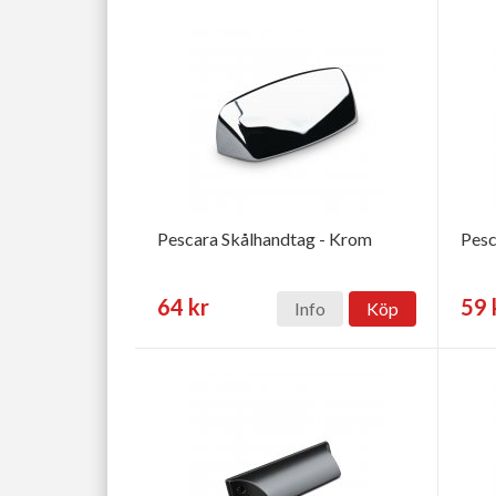
Pescara Skålhandtag - Krom
Pesc
64 kr
59 
Info
Köp