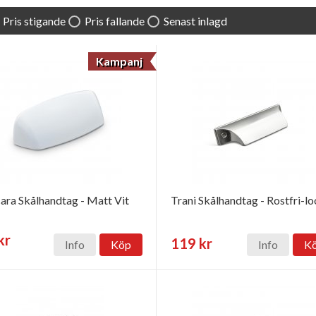
Pris stigande
Pris fallande
Senast inlagd
Kampanj
ara Skålhandtag - Matt Vit
Trani Skålhandtag - Rostfri-l
kr
119 kr
Info
Köp
Info
K