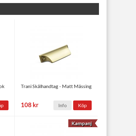
ook
Trani Skålhandtag - Matt Mässing
108 kr
öp
Info
Köp
Kampanj