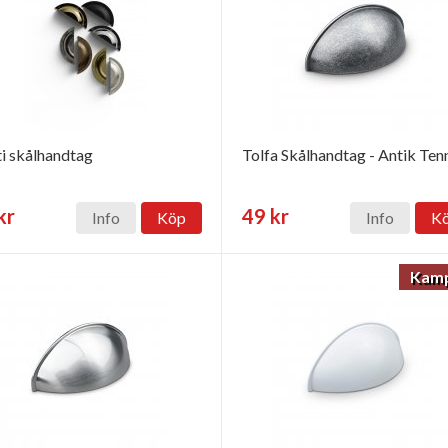
i skålhandtag
Tolfa Skålhandtag - Antik Ten
kr
49 kr
Info
Köp
Info
K
Kamp