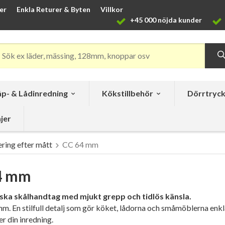
er
Enkla Returer & Byten
Villkor
+45 000 nöjda kunder
p- & Lådinredning
Kökstillbehör
Dörrtryc
jer
ering efter mått
CC 64 mm
4 mm
ka skålhandtag med mjukt grepp och tidlös känsla.
mm. En stilfull detalj som gör köket, lådorna och småmöblerna enkla
r din inredning.