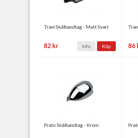
Trani Skålhandtag - Matt Svart
Tran
82 kr
86 
Info
Köp
Prato Skålhandtag - Krom
Prat