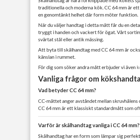
Skålhandtag är nära förknippade med kökets sjä
traditionella och moderna kök. CC 64 mm är ett a
en genomtänkt helhet där form möter funktion.
När du väljer handtag i detta mått får du en deta
tryggt i handen och vackert för ögat. Vårt sort
svärtat stål eller antik mässing.
Att byta till skålhandtag med CC 64 mm är också e
känslan i rummet.
För dig som söker andra mått erbjuder vi även
k
Vanliga frågor om kökshand
Vad betyder CC 64 mm?
CC-måttet anger avståndet mellan skruvhålens 
CC 64 mm är ett klassiskt standardmått som ofta
Varför är skålhandtag vanliga i CC 64 mm?
Skålhandtag har en form som lämpar sig perfekt