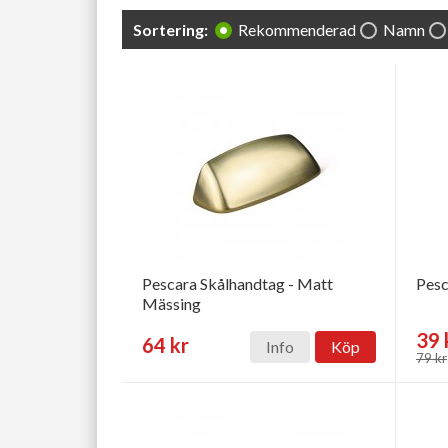
Sortering:
Rekommenderad
Namn
Pescara Skålhandtag - Matt
Pesc
Mässing
39 
64 kr
Info
Köp
79 kr