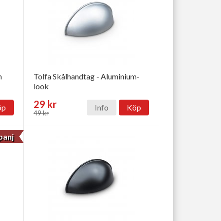
n
Tolfa Skålhandtag - Aluminium-
look
29 kr
öp
Info
Köp
49 kr
anj