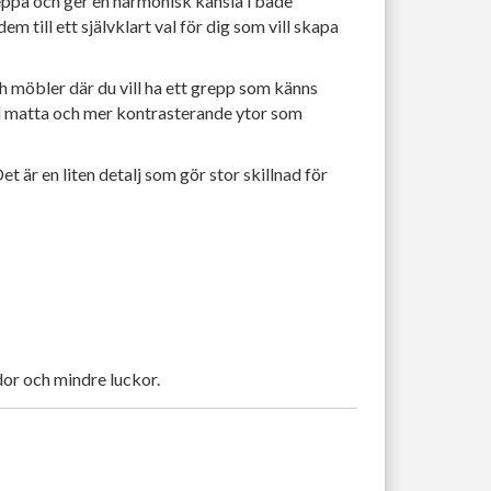
ppa och ger en harmonisk känsla i både
till ett självklart val för dig som vill skapa
ch möbler där du vill ha ett grepp som känns
ill matta och mer kontrasterande ytor som
t är en liten detalj som gör stor skillnad för
dor och mindre luckor.