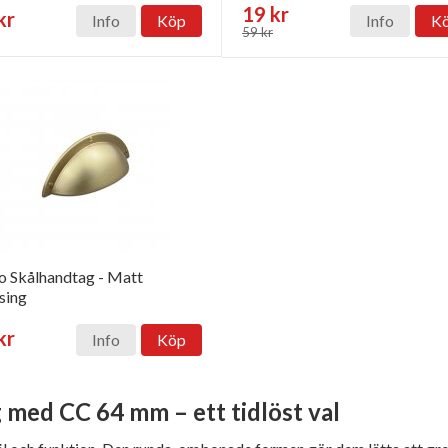
19 kr
kr
Info
Köp
Info
K
59 kr
o Skålhandtag - Matt
sing
kr
Info
Köp
med CC 64 mm – ett tidlöst val