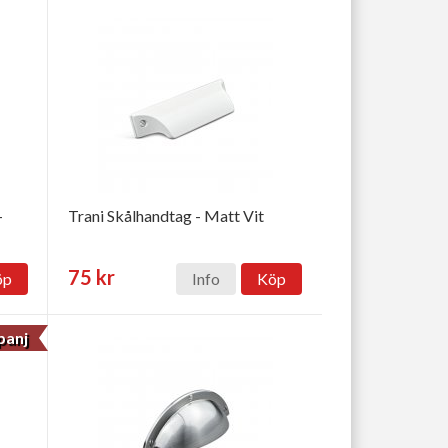
-
Trani Skålhandtag - Matt Vit
75 kr
öp
Info
Köp
anj