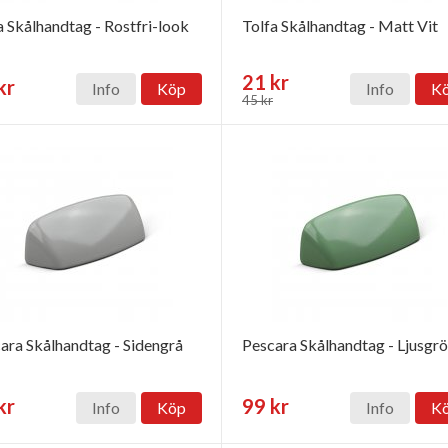
a Skålhandtag - Rostfri-look
Tolfa Skålhandtag - Matt Vit
21 kr
kr
Info
Köp
Info
K
45 kr
ara Skålhandtag - Sidengrå
Pescara Skålhandtag - Ljusgr
kr
99 kr
Info
Köp
Info
K