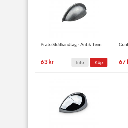
Prato Skålhandtag - Antik Tenn
Cont
63 kr
67 
Info
Köp