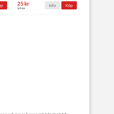
25 kr
öp
Info
Köp
54 kr