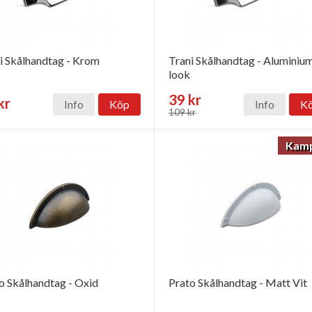
i Skålhandtag - Krom
Trani Skålhandtag - Aluminiu
look
39 kr
kr
Info
Köp
Info
K
109 kr
Kamp
o Skålhandtag - Oxid
Prato Skålhandtag - Matt Vit