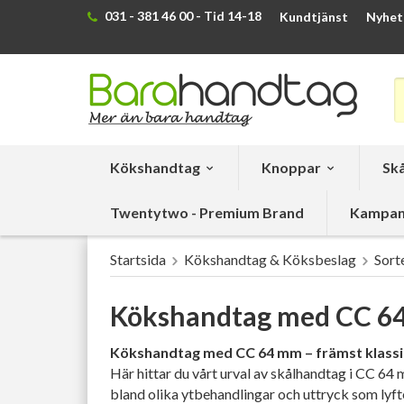
031 - 381 46 00 - Tid 14-18
Kundtjänst
Nyhet
Kökshandtag
Knoppar
Skå
Twentytwo - Premium Brand
Kampan
Startsida
Kökshandtag & Köksbeslag
Sort
Kökshandtag med CC 6
Kökshandtag med CC 64 mm – främst klassis
Här hittar du vårt urval av skålhandtag i CC 64 
bland olika ytbehandlingar och uttryck som lyfte