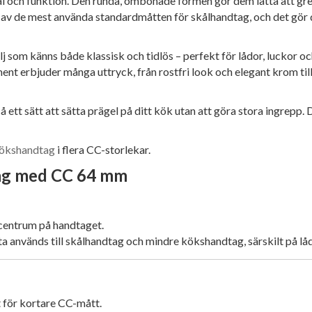
l och funktion. Den runda, ombonade formen gör dem lätta att gre
v de mest använda standardmåtten för skålhandtag, och det gör dem 
lj som känns både klassisk och tidlös – perfekt för lådor, luckor o
iment erbjuder många uttryck, från rostfri look och elegant krom t
tt sätt att sätta prägel på ditt kök utan att göra stora ingrepp. De
ökshandtag
i flera CC-storlekar.
tag med CC 64 mm
centrum på handtaget.
 används till skålhandtag och mindre kökshandtag, särskilt på lå
 för kortare CC-mått.