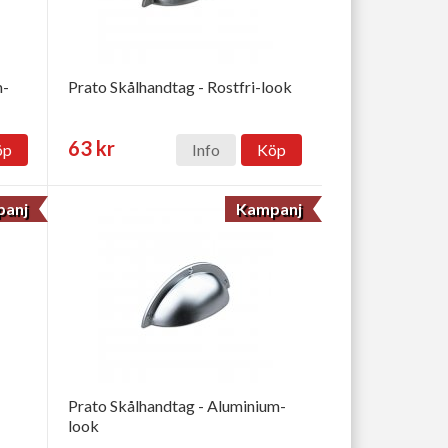
m-
Prato Skålhandtag - Rostfri-look
63 kr
öp
Info
Köp
anj
Kampanj
Prato Skålhandtag - Aluminium-
look