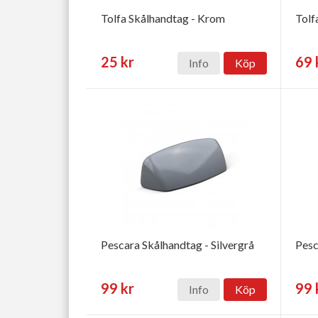
Tolfa Skålhandtag - Krom
Tolf
25 kr
69 
Info
Köp
Pescara Skålhandtag - Silvergrå
Pesc
99 kr
99 
Info
Köp