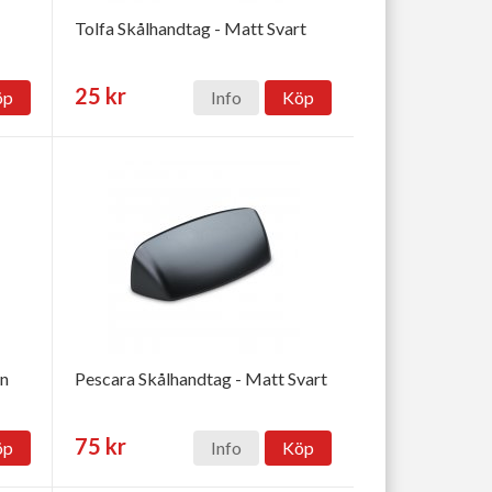
Tolfa Skålhandtag - Matt Svart
25 kr
öp
Info
Köp
ön
Pescara Skålhandtag - Matt Svart
75 kr
öp
Info
Köp