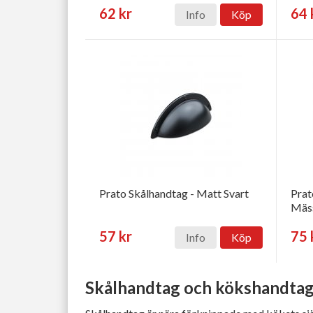
62 kr
64 
Info
Köp
Prato Skålhandtag - Matt Svart
Prat
Mäs
57 kr
75 
Info
Köp
Skålhandtag och kökshandtag 