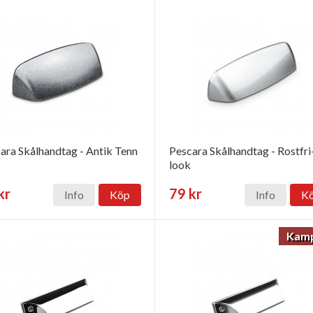
ara Skålhandtag - Antik Tenn
Pescara Skålhandtag - Rostfri
look
kr
79 kr
Info
Köp
Info
K
Kamp