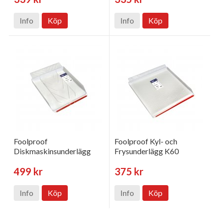
Info
Köp
Info
Köp
Foolproof
Foolproof Kyl- och
Diskmaskinsunderlägg
Frysunderlägg K60
499 kr
375 kr
Info
Köp
Info
Köp