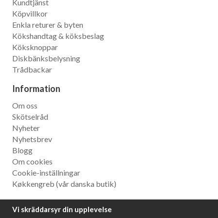
Kundtjänst
Köpvillkor
Enkla returer & byten
Kökshandtag & köksbeslag
Köksknoppar
Diskbänksbelysning
Trådbackar
Information
Om oss
Skötselråd
Nyheter
Nyhetsbrev
Blogg
Om cookies
Cookie-inställningar
Køkkengreb
(vår danska butik)
Nyhetsbrev
Vi skräddarsyr din upplevelse