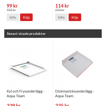
99 kr
114 kr
402 kr
250 kr
Info
Köp
Info
Köp
Senast visade produkter
Kyl och Frysunderlägg -
Diskmaskinsunderlägg -
Aqua Team
Aqua Team
339 kr
335 kr