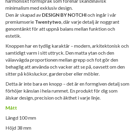
harmoniskt formspråk som förenar skandinavisk
minimalism med exklusiv design.
Den är skapad av
DESIGN BY NOTCHI
och ingår i vår
premiumserie
Twentytwo
, där varje detalj är noggrant
genomtänkt för att uppnå balans mellan funktion och
estetik.
Knoppen har en tydlig karaktär – modern, arkitektonisk och
samtidigt varm i sitt uttryck. Den matta ytan och den
välavvägda proportionen mellan grepp och fot gör den
behaglig att använda och vacker att se på, oavsett om den
sitter på köksluckor, garderober eller möbler.
Detta är inte bara en knopp – det är en formgiven detalj som
förhöjer känslan i hela rummet. En produkt för dig som
älskar design, precision och äkthet i varje linje.
Mått
Längd 100 mm
Höjd 38 mm