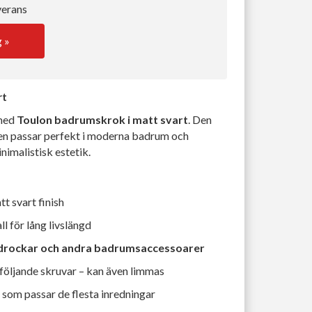
verans
g »
rt
 med
Toulon badrumskrok i matt svart
. Den
nen passar perfekt i moderna badrum och
imalistisk estetik.
tt svart finish
l för lång livslängd
drockar och andra badrumsaccessoarer
följande skruvar – kan även limmas
som passar de flesta inredningar