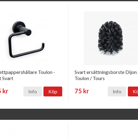
ettpappershållare Toulon -
Svart ersättningsborste Dijon 
 Svart
Toulon / Tours
 kr
75 kr
Info
Köp
Info
K