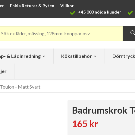
er
Enkla Returer & Byten
Villkor
+45 000 nöjda kunder
p- & Lådinredning
Kökstillbehör
Dörrtryc
jer
oulon - Matt Svart
Badrumskrok To
165 kr