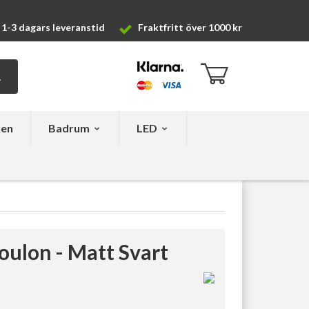
1-3 dagars leveranstid
Fraktfritt över 1000 kr
ken
Badrum
LED
ulon - Matt Svart