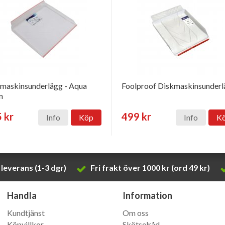
maskinsunderlägg - Aqua
Foolproof Diskmaskinsunder
m
 kr
499 kr
Info
Köp
Info
K
leverans (1-3 dgr)
Fri frakt över 1000 kr (ord 49 kr)
Handla
Information
Kundtjänst
Om oss
Köpvillkor
Skötselråd