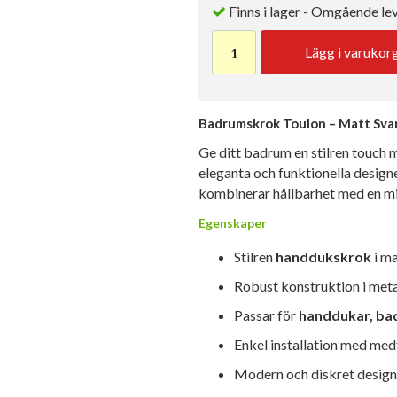
Finns i lager - Omgående le
Lägg i varukor
Badrumskrok Toulon – Matt Sva
Ge ditt badrum en stilren touch
eleganta och funktionella desig
kombinerar hållbarhet med en min
Egenskaper
Stilren
handdukskrok
i ma
Robust konstruktion i metal
Passar för
handdukar, ba
Enkel installation med med
Modern och diskret design 