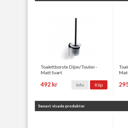
Toalettborste Dijon/Toulon -
Toal
Matt Svart
Matt
492 kr
295
Info
Köp
Senast visade produkter