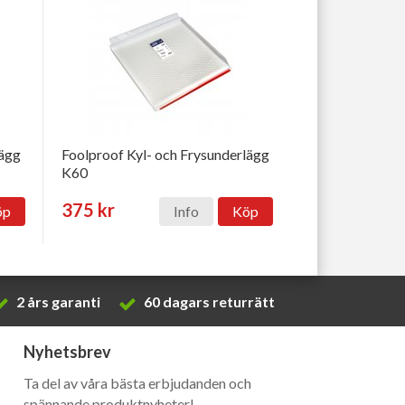
lägg
Foolproof Kyl- och Frysunderlägg
K60
375 kr
öp
Info
Köp
2 års garanti
60 dagars returrätt
Nyhetsbrev
Ta del av våra bästa erbjudanden och
spännande produktnyheter!