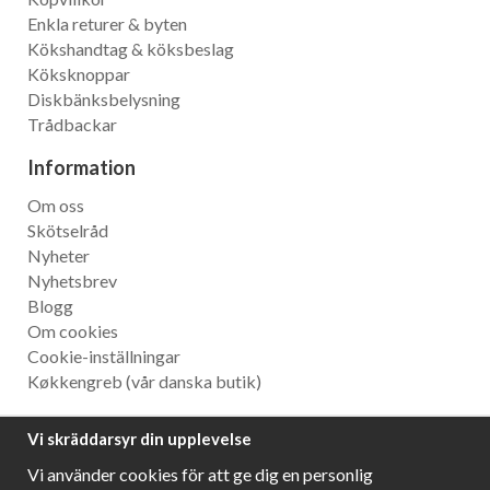
Enkla returer & byten
Kökshandtag & köksbeslag
Köksknoppar
Diskbänksbelysning
Trådbackar
Information
Om oss
Skötselråd
Nyheter
Nyhetsbrev
Blogg
Om cookies
Cookie-inställningar
Køkkengreb
(vår danska butik)
Nyhetsbrev
Vi skräddarsyr din upplevelse
Ta del av våra bästa erbjudanden och spännande
Vi använder cookies för att ge dig en personlig
produktnyheter!