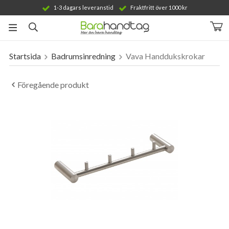
1-3 dagars leveranstid
Fraktfritt över 1000 kr
Startsida
Badrumsinredning
Vava Handdukskrokar
Produkten har blivit tillagd i varukorgen
Föregående produkt