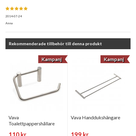
2014-07-24
Anna
Rekommenderade tillbehör till denna produkt
Kampanj
Kampanj
Vava
Vava Handdukshängare
Toalettpappershållare
110 kr
199 kr