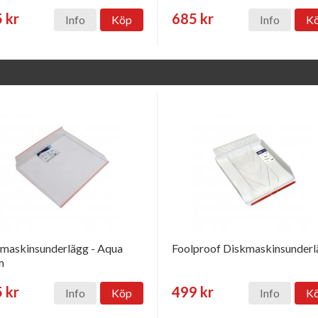
 kr
685 kr
Info
Köp
Info
K
maskinsunderlägg - Aqua
Foolproof Diskmaskinsunder
m
 kr
499 kr
Info
Köp
Info
K