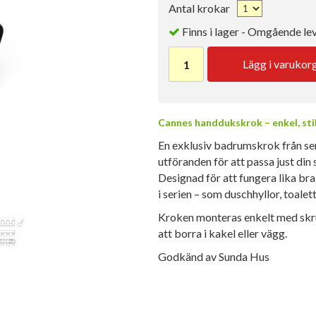
Antal krokar
Finns i lager - Omgående le
Lägg i varukor
Cannes handdukskrok – enkel, stil
En exklusiv badrumskrok från se
utföranden för att passa just din s
Designad för att fungera lika b
i serien – som duschhyllor, toal
Kroken monteras enkelt med skru
att borra i kakel eller vägg.
Godkänd av Sunda Hus