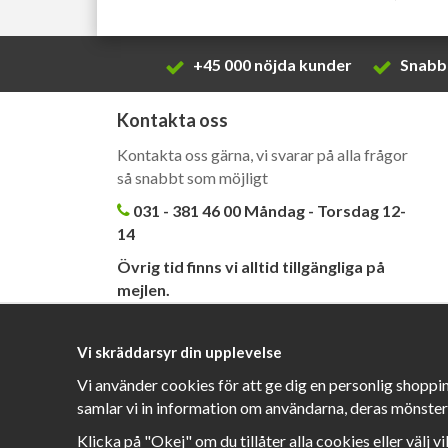
+45 000 nöjda kunder
Snabb 
Kontakta oss
Kontakta oss gärna, vi svarar på alla frågor
så snabbt som möjligt
031 - 381 46 00 Måndag - Torsdag 12-
14
Övrig tid finns vi alltid tillgängliga på
mejlen.
kundtjanst@barahandtag.se
Vi skräddarsyr din upplevelse
Vi använder cookies för att ge dig en personlig shoppi
samlar vi in information om användarna, deras mönster
Klicka på "Okej" om du tillåter alla cookies eller välj v