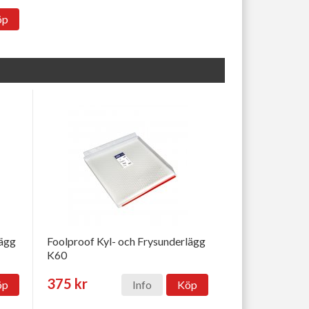
öp
lägg
Foolproof Kyl- och Frysunderlägg
K60
375 kr
öp
Info
Köp