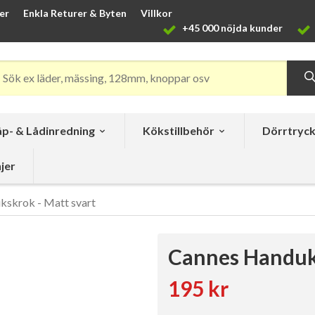
er
Enkla Returer & Byten
Villkor
+45 000 nöjda kunder
p- & Lådinredning
Kökstillbehör
Dörrtryc
jer
kskrok - Matt svart
Cannes Handuks
195 kr