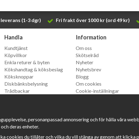
leverans (1-3 dgr)
Fri frakt över 1000 kr (ord 49 kr)
Handla
Information
Kundtjänst
Om oss
Köpvillkor
Skötselråd
Enkla returer & byten
Nyheter
Kökshandtag & köksbeslag
Nyhetsbrev
Köksknoppar
Blogg
Diskbänksbelysning
Om cookies
Trådbackar
Cookie-inställningar
Køkkengreb
(vår danska
butik)
ngupplevelse, personanpassad annonsering och för hålla våra webbpl
 och deras enheter.
ilka cookies du tillåter och vilka du vill stänga av genom att klicka 