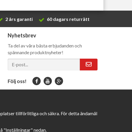
2 års garanti
60 dagars returrätt
Nyhetsbrev
Ta del av våra bästa erbjudanden och
spännande produktnyheter!
Följ oss!
atser tillförlitliga och säkra. För detta ändamål
på "Inställningar" nedan.