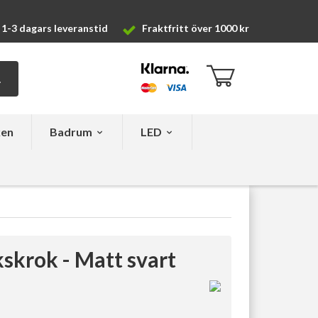
1-3 dagars leveranstid
Fraktfritt över 1000 kr
ken
Badrum
LED
krok - Matt svart