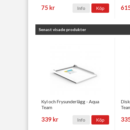
75 kr
615
Info
Köp
Senast visade produkter
Kyl och Frysunderlägg - Aqua
Disk
Team
Tea
339 kr
335
Info
Köp