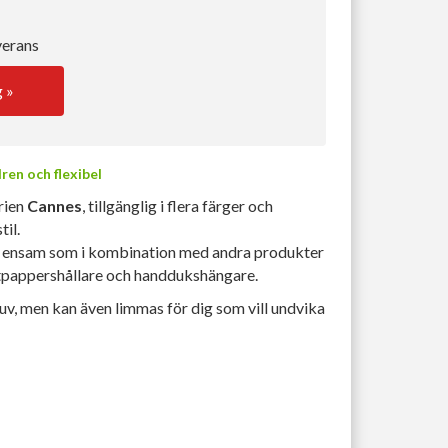
verans
g »
ren och flexibel
rien
Cannes
, tillgänglig i flera färger och
til.
ra ensam som i kombination med andra produkter
ettpappershållare och handdukshängare.
v, men kan även limmas för dig som vill undvika