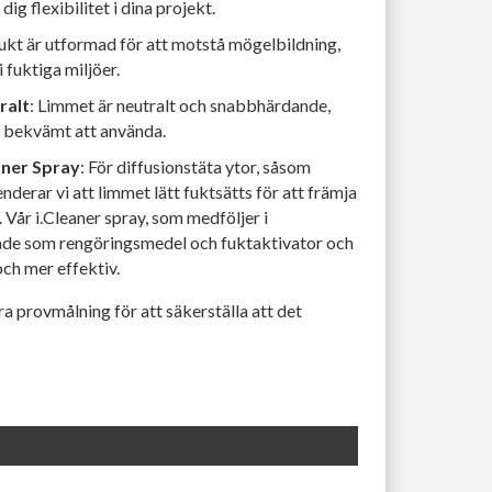
dig flexibilitet i dina projekt.
ukt är utformad för att motstå mögelbildning,
i fuktiga miljöer.
ralt
: Limmet är neutralt och snabbhärdande,
ch bekvämt att använda.
aner Spray
: För diffusionstäta ytor, såsom
erar vi att limmet lätt fuktsätts för att främja
Vår i.Cleaner spray, som medföljer i
åde som rengöringsmedel och fuktaktivator och
ch mer effektiv.
a provmålning för att säkerställa att det