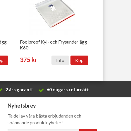
lägg
Foolproof Kyl- och Frysunderlägg
K60
375 kr
öp
Info
Köp
2 års garanti
60 dagars returrätt
Nyhetsbrev
Ta del av våra bästa erbjudanden och
spännande produktnyheter!