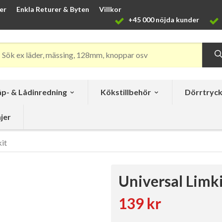
er
Enkla Returer & Byten
Villkor
+45 000 nöjda kunder
p- & Lådinredning
Kökstillbehör
Dörrtryc
jer
it
Universal Limk
139 kr