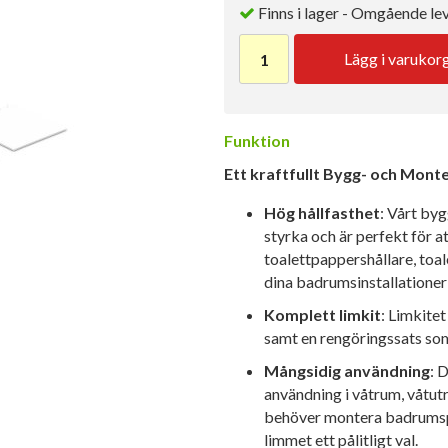
Finns i lager - Omgående le
Lägg i varukor
Funktion
Ett kraftfullt Bygg- och Mon
Hög hållfasthet
: Vårt by
styrka och är perfekt för
toalettpappershållare, toal
dina badrumsinstallationer 
Komplett limkit
: Limkite
samt en rengöringssats som
Mångsidig användning
: 
användning i våtrum, våtu
behöver montera badrumspr
limmet ett pålitligt val.