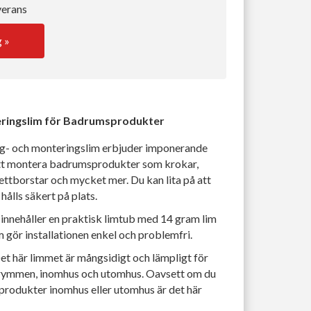
verans
g »
teringslim för Badrumsprodukter
gg- och monteringslim erbjuder imponerande
 att montera badrumsprodukter som krokar,
ettborstar och mycket mer. Du kan lita på att
hålls säkert på plats.
t innehåller en praktisk limtub med 14 gram lim
 gör installationen enkel och problemfri.
Det här limmet är mångsidigt och lämpligt för
trymmen, inomhus och utomhus. Oavsett om du
odukter inomhus eller utomhus är det här