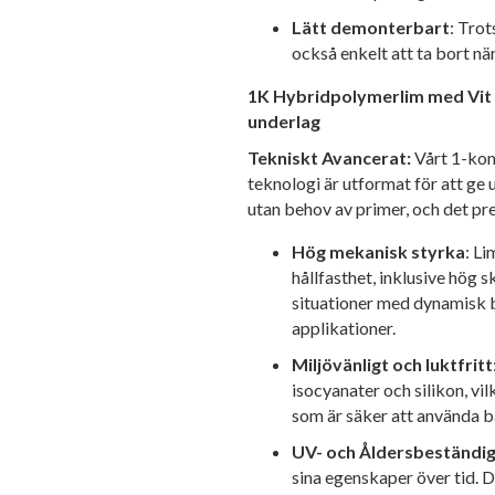
Lätt demonterbart
: Trot
också enkelt att ta bort nä
1K Hybridpolymerlim med Vit F
underlag
Tekniskt Avancerat:
Vårt 1-ko
teknologi är utformat för att ge
utan behov av primer, och det pr
Hög mekanisk styrka
: L
hållfasthet, inklusive hög s
situationer med dynamisk 
applikationer.
Miljövänligt och luktfritt
isocyanater och silikon, vil
som är säker att använda 
UV- och Åldersbeständig
sina egenskaper över tid. 