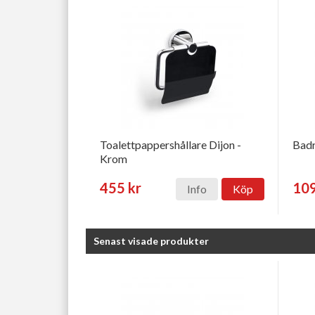
Toalettpappershållare Dijon -
Badr
Krom
455 kr
109
Info
Köp
Senast visade produkter