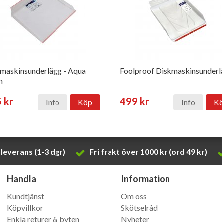
maskinsunderlägg - Aqua
Foolproof Diskmaskinsunder
m
 kr
499 kr
Info
Köp
Info
K
leverans (1-3 dgr)
Fri frakt över 1000 kr (ord 49 kr)
Handla
Information
Kundtjänst
Om oss
Köpvillkor
Skötselråd
Enkla returer & byten
Nyheter