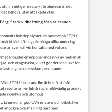
s att limmet ger en stark förbindelse är det
r det behövs, utan att skada ytan.
ärg: Stark vidhäftning för varierande
mponents hybridpolymerlim baserat på STPU-
 utmärkt vidhäftning på många olika underlag
esterar även väl vid kontakt med vatten.
immet erbjuder en imponerande nivå av mekanisk
kjuv- och dragstyrka, vilket gör det idealiskt för
belastning och stresskompenserande
: Vårt STPU-baserade lim är helt fritt från
ket resulterar i en luktfri och miljövänlig produkt
både inomhus och utomhus.
t
: Limmet har god UV-resistens och bibehåller
Det är också övermålningsbart med