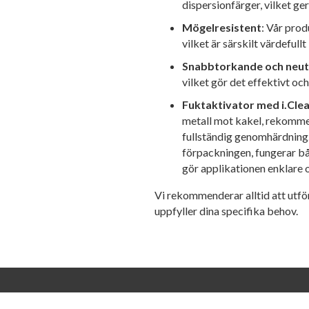
dispersionfärger, vilket ger 
Mögelresistent
: Vår prod
vilket är särskilt värdefullt 
Snabbtorkande och neut
vilket gör det effektivt o
Fuktaktivator med i.Cle
metall mot kakel, rekommend
fullständig genomhärdning. 
förpackningen, fungerar b
gör applikationen enklare o
Vi rekommenderar alltid att utför
uppfyller dina specifika behov.