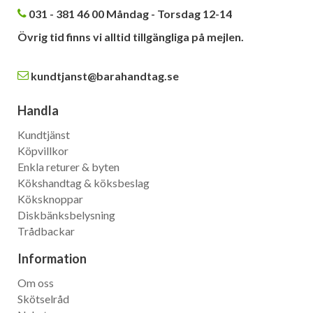
031 - 381 46 00 Måndag - Torsdag 12-14
Övrig tid finns vi alltid tillgängliga på mejlen.
kundtjanst@barahandtag.se
Handla
Kundtjänst
Köpvillkor
Enkla returer & byten
Kökshandtag & köksbeslag
Köksknoppar
Diskbänksbelysning
Trådbackar
Information
Om oss
Skötselråd