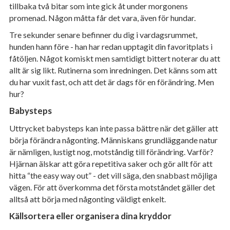
tillbaka två bitar som inte gick åt under morgonens
promenad. Någon måtta får det vara, även för hundar.
Tre sekunder senare befinner du dig i vardagsrummet,
hunden hann före - han har redan upptagit din favoritplats i
fåtöljen. Något komiskt men samtidigt bittert noterar du att
allt är sig likt. Rutinerna som inredningen. Det känns som att
du har vuxit fast, och att det är dags för en förändring. Men
hur?
Babysteps
Uttrycket babysteps kan inte passa bättre när det gäller att
börja förändra någonting. Människans grundläggande natur
är nämligen, lustigt nog, motståndig till förändring. Varför?
Hjärnan älskar att göra repetitiva saker och gör allt för att
hitta “the easy way out” - det vill säga, den snabbast möjliga
vägen. För att överkomma det första motståndet gäller det
alltså att börja med någonting väldigt enkelt.
Källsortera eller organisera dina kryddor