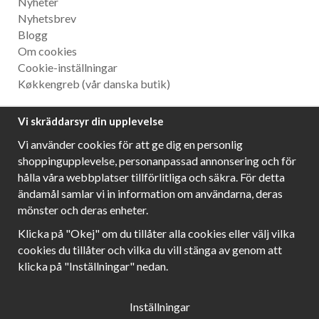
Nyheter
Nyhetsbrev
Blogg
Om cookies
Cookie-inställningar
Køkkengreb
(vår danska butik)
Nyhetsbrev
Vi skräddarsyr din upplevelse
Ta del av våra bästa erbjudanden och spännande
Vi använder cookies för att ge dig en personlig
produktnyheter!
shoppingupplevelse, personanpassad annonsering och för
hålla våra webbplatser tillförlitliga och säkra. För detta
ändamål samlar vi in information om användarna, deras
mönster och deras enheter.
Följ oss!
Klicka på "Okej" om du tillåter alla cookies eller välj vilka
cookies du tillåter och vilka du vill stänga av genom att
klicka på "Inställningar" nedan.
Inställningar