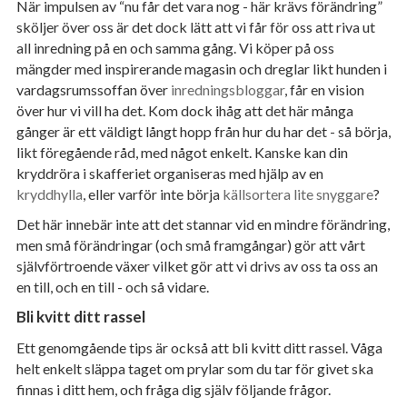
När impulsen av “nu får det vara nog - här krävs förändring”
sköljer över oss är det dock lätt att vi får för oss att riva ut
all inredning på en och samma gång. Vi köper på oss
mängder med inspirerande magasin och dreglar likt hunden i
vardagsrumssoffan över
inredningsbloggar
, får en vision
över hur vi vill ha det. Kom dock ihåg att det här många
gånger är ett väldigt långt hopp från hur du har det - så börja,
likt föregående råd, med något enkelt. Kanske kan din
kryddröra i skafferiet organiseras med hjälp av en
kryddhylla
, eller varför inte börja
källsortera lite snyggare
?
Det här innebär inte att det stannar vid en mindre förändring,
men små förändringar (och små framgångar) gör att vårt
självförtroende växer vilket gör att vi drivs av oss ta oss an
en till, och en till - och så vidare.
Bli kvitt ditt rassel
Ett genomgående tips är också att bli kvitt ditt rassel. Våga
helt enkelt släppa taget om prylar som du tar för givet ska
finnas i ditt hem, och fråga dig själv följande frågor.