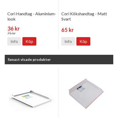
Cori Handtag - Aluminium-
Cori Kökshandtag - Matt
look
Svart
36 kr
65 kr
75 kr
Info
Köp
Info
Köp
Senast visade produkter