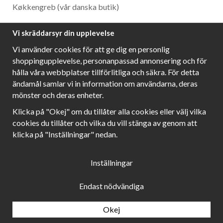
Køkkengreb
(vår danska butik)
Nyhetsbrev
Vi skräddarsyr din upplevelse
Ta del av våra bästa erbjudanden och spännande
Vi använder cookies för att ge dig en personlig
produktnyheter!
shoppingupplevelse, personanpassad annonsering och för
hålla våra webbplatser tillförlitliga och säkra. För detta
ändamål samlar vi in information om användarna, deras
mönster och deras enheter.
Följ oss!
Klicka på "Okej" om du tillåter alla cookies eller välj vilka
cookies du tillåter och vilka du vill stänga av genom att
klicka på "Inställningar" nedan.
Inställningar
Endast nödvändiga
Okej