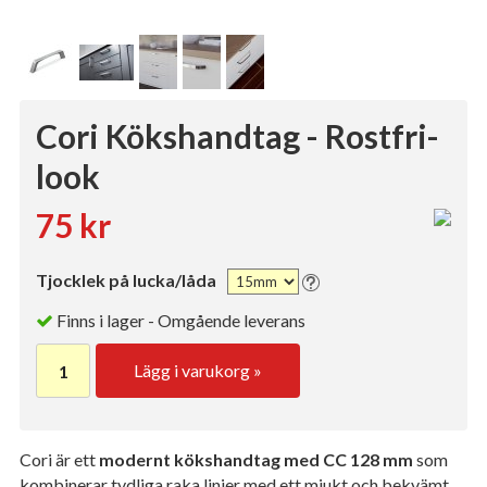
Cori Kökshandtag - Rostfri-
look
75 kr
Tjocklek på lucka/låda
Finns i lager - Omgående leverans
Lägg i varukorg »
Cori är ett
modernt kökshandtag med CC 128 mm
som
kombinerar tydliga raka linjer med ett mjukt och bekvämt