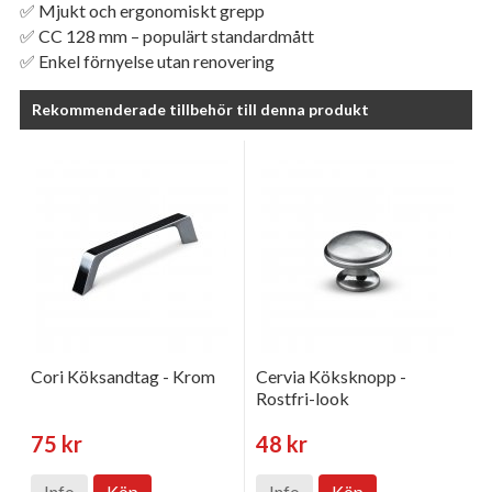
✅ Mjukt och ergonomiskt grepp
✅ CC 128 mm – populärt standardmått
✅ Enkel förnyelse utan renovering
Rekommenderade tillbehör till denna produkt
Cori Köksandtag - Krom
Cervia Köksknopp -
Rostfri-look
75 kr
48 kr
Info
Köp
Info
Köp