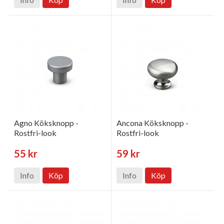
Agno Köksknopp -
Ancona Köksknopp -
Rostfri-look
Rostfri-look
55 kr
59 kr
Info
Köp
Info
Köp