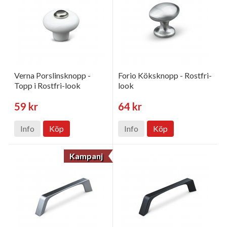
Verna Porslinsknopp -
Forio Köksknopp - Rostfri-
Topp i Rostfri-look
look
59 kr
64 kr
Info
Köp
Info
Köp
Kampanj