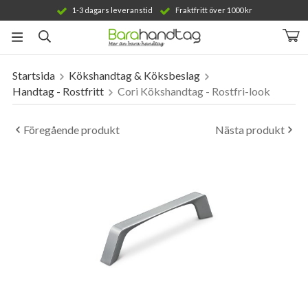
1-3 dagars leveranstid
Fraktfritt över 1000 kr
Startsida
Kökshandtag & Köksbeslag
Produkten har blivit tillagd i varukorgen
Handtag - Rostfritt
Cori Kökshandtag - Rostfri-look
Föregående produkt
Nästa produkt