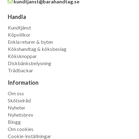
kundtjanst@barahandtag.se
Handla
Kundtjänst
Köpvillkor
Enkla returer & byten
Kökshandtag & köksbeslag
Köksknoppar
Diskbänksbelysning
Trådbackar
Information
Om oss
Skötselråd
Nyheter
Nyhetsbrev
Blogg
Om cookies
Cookie-inställningar