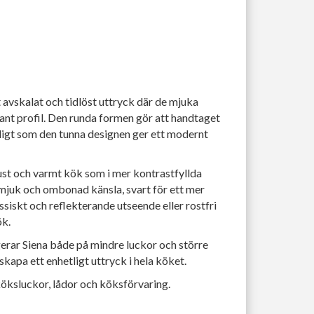
 avskalat och tidlöst uttryck där de mjuka
nt profil. Den runda formen gör att handtaget
digt som den tunna designen ger ett modernt
just och varmt kök som i mer kontrastfyllda
n mjuk och ombonad känsla, svart för ett mer
ssiskt och reflekterande utseende eller rostfri
ök.
erar Siena både på mindre luckor och större
skapa ett enhetligt uttryck i hela köket.
köksluckor, lådor och köksförvaring.