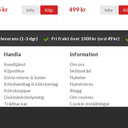
 kr
499 kr
Info
Köp
Info
K
leverans (1-3 dgr)
Fri frakt över 1000 kr (ord 49 kr)
Handla
Information
Kundtjänst
Om oss
Köpvillkor
Skötselråd
Enkla returer & byten
Nyheter
Kökshandtag & köksbeslag
Nyhetsbrev
Köksknoppar
Blogg
Diskbänksbelysning
Om cookies
Trådbackar
Cookie-inställningar
Køkkengreb
(vår danska
butik)