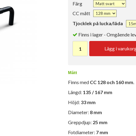
Färg
CC mått
Tjocklek på lucka/låda
Finns i lager - Omgående le
Lägg i varukor
Mått
Finns med
CC 128 och 160 mm
.
Längd:
135 / 167 mm
Höjd:
33 mm
Diameter:
8 mm
Greppdjup:
25 mm
Fotdiameter:
7 mm