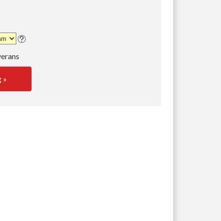
verans
g »