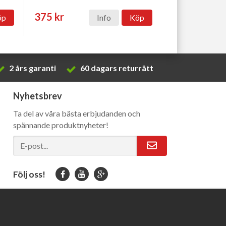
375 kr
öp
Info
Köp
2 års garanti
60 dagars returrätt
Nyhetsbrev
Ta del av våra bästa erbjudanden och
spännande produktnyheter!
Följ oss!