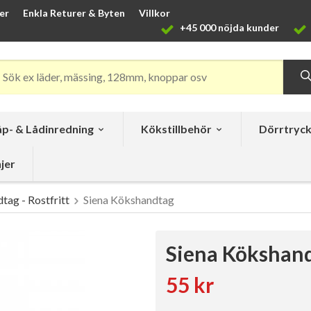
er
Enkla Returer & Byten
Villkor
+45 000 nöjda kunder
p- & Lådinredning
Kökstillbehör
Dörrtryc
jer
tag - Rostfritt
Siena Kökshandtag
Siena Kökshan
55 kr