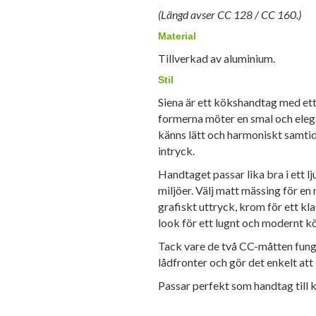
(Längd avser CC 128 / CC 160.)
Material
Tillverkad av aluminium.
Stil
Siena är ett kökshandtag med ett
formerna möter en smal och elega
känns lätt och harmoniskt samti
intryck.
Handtaget passar lika bra i ett l
miljöer. Välj matt mässing för e
grafiskt uttryck, krom för ett kla
look för ett lugnt och modernt k
Tack vare de två CC-måtten fung
lådfronter och gör det enkelt att 
Passar perfekt som handtag till 