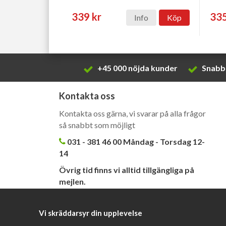
339 kr
335
Info
Köp
+45 000 nöjda kunder
Snabb 
Kontakta oss
Kontakta oss gärna, vi svarar på alla frågor
så snabbt som möjligt
031 - 381 46 00 Måndag - Torsdag 12-
14
Övrig tid finns vi alltid tillgängliga på
mejlen.
kundtjanst@barahandtag.se
Vi skräddarsyr din upplevelse