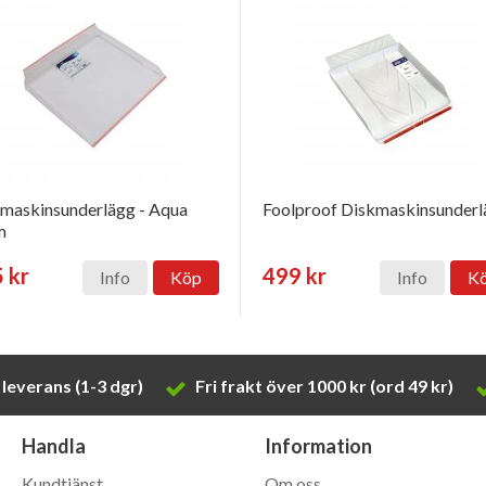
maskinsunderlägg - Aqua
Foolproof Diskmaskinsunder
m
 kr
499 kr
Info
Köp
Info
K
leverans (1-3 dgr)
Fri frakt över 1000 kr (ord 49 kr)
Handla
Information
Kundtjänst
Om oss