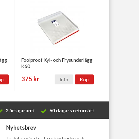
lägg
Foolproof Kyl- och Frysunderlägg
K60
375 kr
öp
Info
Köp
2 års garanti
60 dagars returrätt
Nyhetsbrev
Ta del av våra bästa erbjudanden och