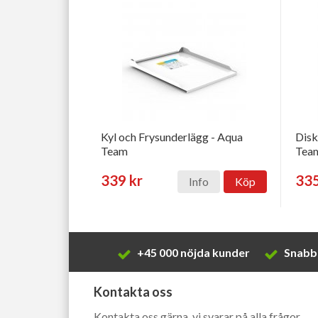
Kyl och Frysunderlägg - Aqua
Disk
Team
Tea
339 kr
335
Info
Köp
+45 000 nöjda kunder
Snabb 
Kontakta oss
Kontakta oss gärna, vi svarar på alla frågor