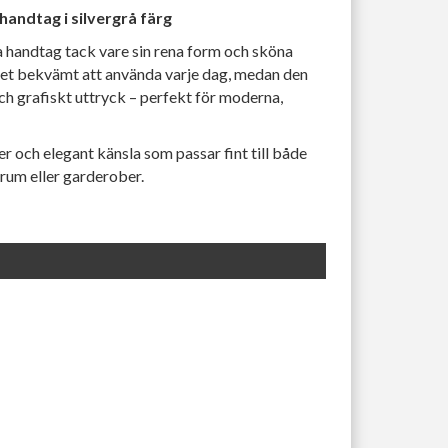
shandtag i silvergrå färg
a handtag tack vare sin rena form och sköna
det bekvämt att använda varje dag, medan den
och grafiskt uttryck – perfekt för moderna,
r och elegant känsla som passar fint till både
drum eller garderober.