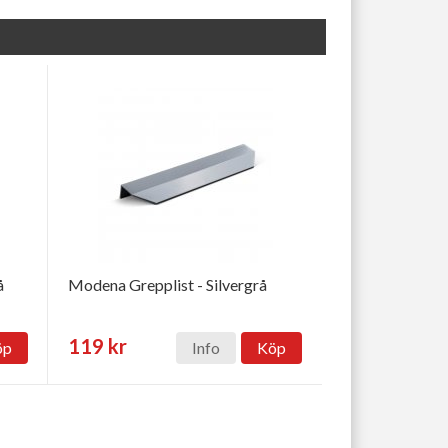
å
Modena Grepplist - Silvergrå
119 kr
öp
Info
Köp