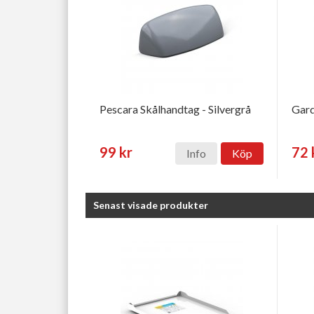
Pescara Skålhandtag - Silvergrå
Gard
99 kr
72 
Info
Köp
Senast visade produkter