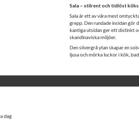
Sala – stilrent och tidlöst kök
Sala är ett av våra mest omtyckt
grepp. Den rundade insidan gör 
kantiga utsidan ger ett distinkt 
skandinaviska miljöer.
Den silvergrå ytan skapar en sobe
ljusa och mörka luckor i kök, ba
ma dag