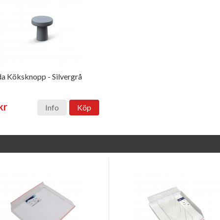
a Köksknopp - Silvergrå
kr
Info
Köp