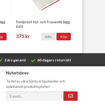
lägg
Foolproof Kyl- och Frysunderlägg
K60
375 kr
öp
Info
Köp
2 års garanti
60 dagars returrätt
Nyhetsbrev
Ta del av våra bästa erbjudanden och
spännande produktnyheter!