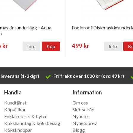
maskinsunderlägg - Aqua
Foolproof Diskmaskinsunder
m
 kr
499 kr
Info
Köp
Info
K
leverans (1-3 dgr)
Fri frakt över 1000 kr (ord 49 kr)
Handla
Information
Kundtjänst
Om oss
Köpvillkor
Skötselråd
Enkla returer & byten
Nyheter
Kökshandtag & köksbeslag
Nyhetsbrev
Köksknoppar
Blogg