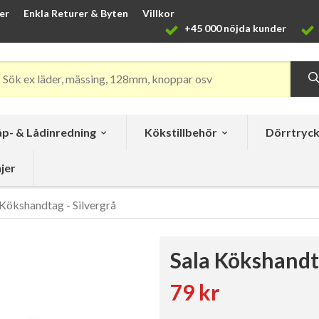
er
Enkla Returer & Byten
Villkor
+45 000 nöjda kunder
p- & Lådinredning
Kökstillbehör
Dörrtryc
jer
 Kökshandtag - Silvergrå
Sala Kökshandta
79 kr