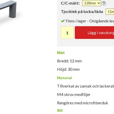
C/C-mått:
Tjocklek på lucka/låda
Finns i lager - Omgående le
Lägg i varukor
Mått
Bredd: 12 mm
Höjd: 30 mm
Material
Tillverkat av zamak och lackerat 
M4 skruv medföjer
Rengöres med microfiberduk
Stil