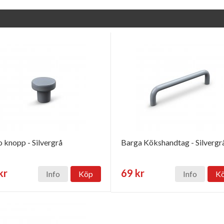
 knopp - Silvergrå
Barga Kökshandtag - Silvergr
kr
69 kr
Info
Köp
Info
K