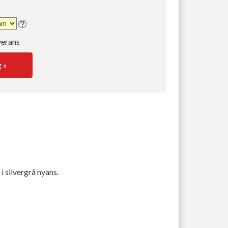
verans
g »
i silvergrå nyans.