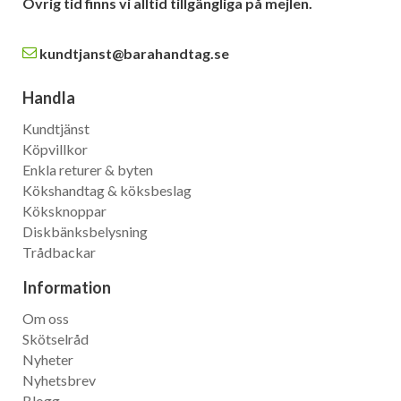
Övrig tid finns vi alltid tillgängliga på mejlen.
kundtjanst@barahandtag.se
Handla
Kundtjänst
Köpvillkor
Enkla returer & byten
Kökshandtag & köksbeslag
Köksknoppar
Diskbänksbelysning
Trådbackar
Information
Om oss
Skötselråd
Nyheter
Nyhetsbrev
Blogg