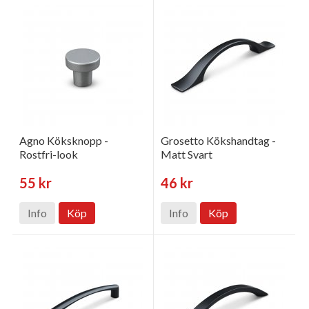
Agno Köksknopp -
Grosetto Kökshandtag -
Rostfri-look
Matt Svart
55 kr
46 kr
Info
Köp
Info
Köp