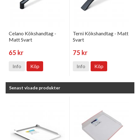
Celano Kökshandtag -
Terni Kökshandtag - Matt
Matt Svart
Svart
65 kr
75 kr
Info
Köp
Info
Köp
Senast visade produkter