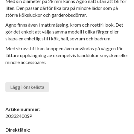
Med sin diameter på 28 mm känns Agno nätt utan att bli för
liten. Den passar därför lika bra på mindre lådor som på
större köksluckor och garderobsdörrar.
Agno finns även i matt mässing, krom och rostfri look. Det
gör det enkelt att välja samma modell i olika färger eller
skapa en enhetlig stil i kök, hall, sovrum och badrum.
Med skruvstift kan knoppen även användas på väggen för
lättare upphängning av exempelvis handdukar, smycken eller
mindre accessoarer.
Lägg i önskelista
Artikelnummer:
20332400SP
Direktlänk: