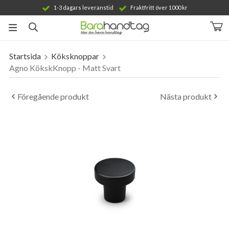
1-3 dagars leveranstid
Fraktfritt över 1000 kr
Startsida
Köksknoppar
Produkten har blivit tillagd i varukorgen
Agno KökskKnopp - Matt Svart
Föregående produkt
Nästa produkt