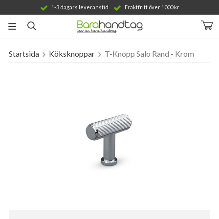
1-3 dagars leveranstid
Fraktfritt över 1000 kr
Startsida
Köksknoppar
T-Knopp Salo Rand - Krom
Produkten har blivit tillagd i varukorgen