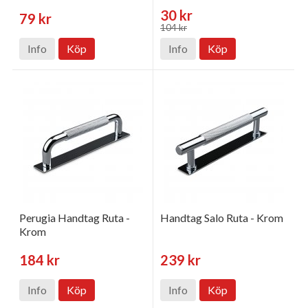
30 kr
79 kr
104 kr
Info
Köp
Info
Köp
Perugia Handtag Ruta -
Handtag Salo Ruta - Krom
Krom
184 kr
239 kr
Info
Köp
Info
Köp