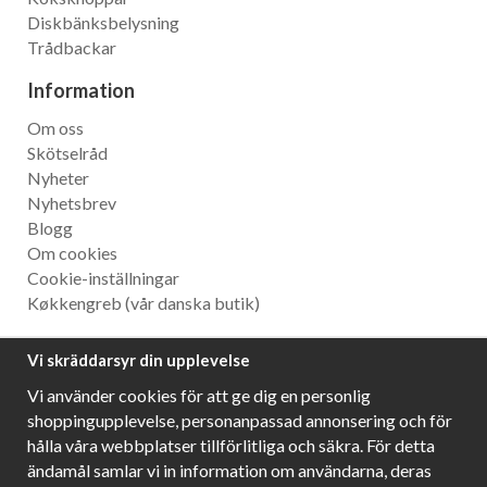
Diskbänksbelysning
Trådbackar
Information
Om oss
Skötselråd
Nyheter
Nyhetsbrev
Blogg
Om cookies
Cookie-inställningar
Køkkengreb
(vår danska butik)
Nyhetsbrev
Vi skräddarsyr din upplevelse
Ta del av våra bästa erbjudanden och spännande
Vi använder cookies för att ge dig en personlig
produktnyheter!
shoppingupplevelse, personanpassad annonsering och för
hålla våra webbplatser tillförlitliga och säkra. För detta
ändamål samlar vi in information om användarna, deras