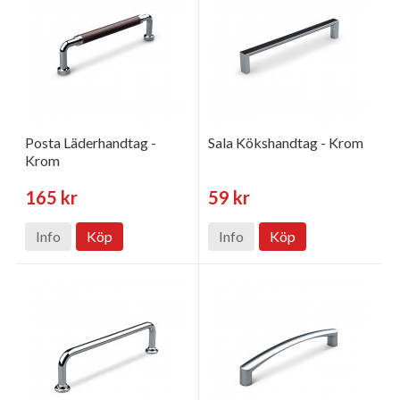
Posta Läderhandtag -
Sala Kökshandtag - Krom
Krom
165 kr
59 kr
Info
Köp
Info
Köp