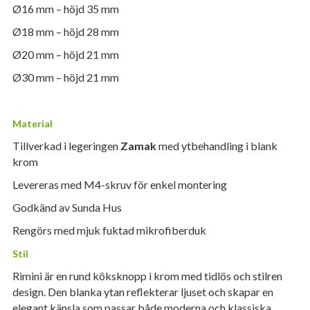
Ø16 mm – höjd 35 mm
Ø18 mm – höjd 28 mm
Ø20 mm – höjd 21 mm
Ø30 mm – höjd 21 mm
Material
Tillverkad i legeringen
Zamak
med ytbehandling i blank
krom
Levereras med M4-skruv för enkel montering
Godkänd av Sunda Hus
Rengörs med mjuk fuktad mikrofiberduk
Stil
Rimini är en rund köksknopp i krom med tidlös och stilren
design. Den blanka ytan reflekterar ljuset och skapar en
elegant känsla som passar både moderna och klassiska