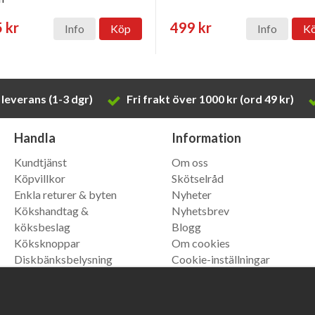
 kr
499 kr
Info
Köp
Info
K
leverans (1-3 dgr)
Fri frakt över 1000 kr (ord 49 kr)
Handla
Information
Kundtjänst
Om oss
Köpvillkor
Skötselråd
Enkla returer & byten
Nyheter
Kökshandtag &
Nyhetsbrev
köksbeslag
Blogg
Köksknoppar
Om cookies
Diskbänksbelysning
Cookie-inställningar
Trådbackar
Køkkengreb
(vår danska
butik)