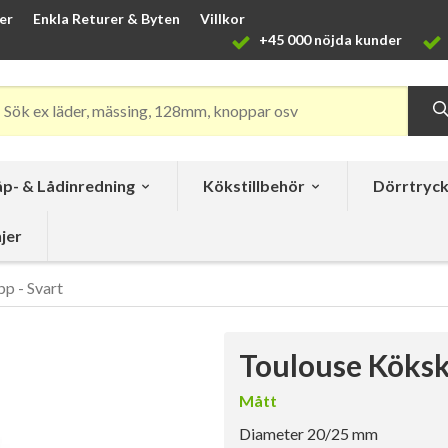
er
Enkla Returer & Byten
Villkor
+45 000 nöjda kunder
p- & Lådinredning
Kökstillbehör
Dörrtryc
jer
p - Svart
Toulouse Köksk
Mått
Diameter 20/25 mm