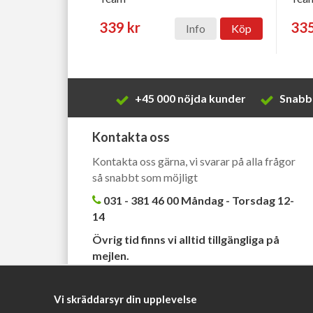
339 kr
335
Info
Köp
+45 000 nöjda kunder
Snabb 
Kontakta oss
Kontakta oss gärna, vi svarar på alla frågor
så snabbt som möjligt
031 - 381 46 00 Måndag - Torsdag 12-
14
Övrig tid finns vi alltid tillgängliga på
mejlen.
kundtjanst@barahandtag.se
Vi skräddarsyr din upplevelse