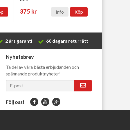
375 kr
öp
Info
Köp
2 års garanti
60 dagars returrätt
Nyhetsbrev
Ta del av våra bästa erbjudanden och
spännande produktnyheter!
Följ oss!