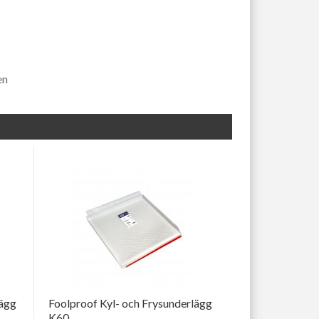
en
lägg
Foolproof Kyl- och Frysunderlägg
K60