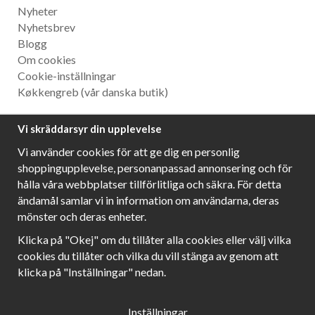
Nyheter
Nyhetsbrev
Blogg
Om cookies
Cookie-inställningar
Køkkengreb
(vår danska butik)
Nyhetsbrev
Vi skräddarsyr din upplevelse
Ta del av våra bästa erbjudanden och spännande
Vi använder cookies för att ge dig en personlig
produktnyheter!
shoppingupplevelse, personanpassad annonsering och för
hålla våra webbplatser tillförlitliga och säkra. För detta
ändamål samlar vi in information om användarna, deras
mönster och deras enheter.
Följ oss!
Klicka på "Okej" om du tillåter alla cookies eller välj vilka
cookies du tillåter och vilka du vill stänga av genom att
klicka på "Inställningar" nedan.
Inställningar