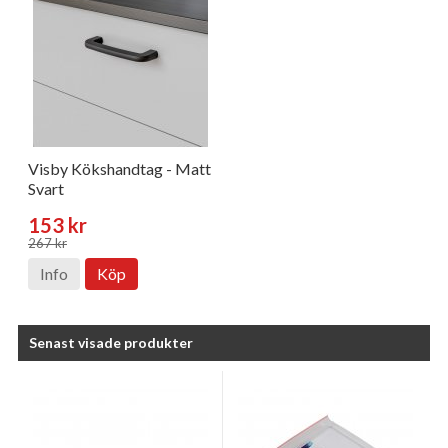
Visby Kökshandtag - Matt
Svart
153 kr
267 kr
Info
Köp
Senast visade produkter