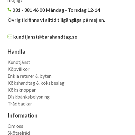
031 - 381 46 00 Måndag - Torsdag 12-14
Övrig tid finns vi alltid tillgängliga på mejlen.
kundtjanst@barahandtag.se
Handla
Kundtjänst
Köpvillkor
Enkla returer & byten
Kökshandtag & köksbeslag
Köksknoppar
Diskbänksbelysning
Trådbackar
Information
Om oss
Skötselråd