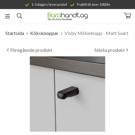
1-3 dagars leveranstid
Fraktfritt över 1000 kr
Startsida
Köksknoppar
Visby Möbelnopp - Matt Svart
Produkten har blivit tillagd i varukorgen
Föregående produkt
Nästa produkt