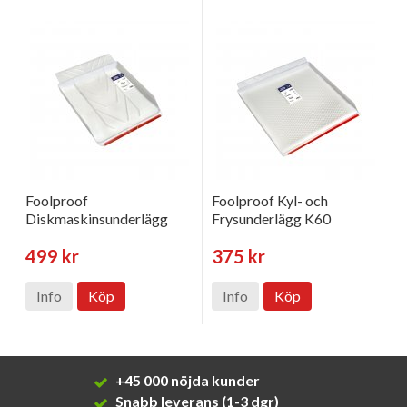
Foolproof
Foolproof Kyl- och
Diskmaskinsunderlägg
Frysunderlägg K60
499 kr
375 kr
Info
Köp
Info
Köp
+45 000 nöjda kunder
Snabb leverans (1-3 dgr)