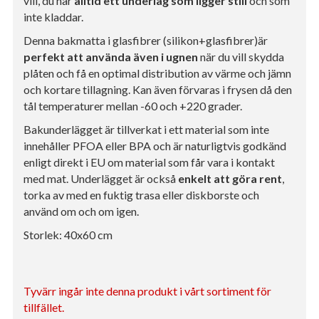
vill, du har
alltid ett underlag som ligger still
och som
inte kladdar.
Denna bakmatta i glasfibrer (silikon+glasfibrer)är
perfekt att använda även i ugnen
när du vill skydda
plåten och få en optimal distribution av värme och jämn
och kortare tillagning. Kan även förvaras i frysen då den
tål temperaturer mellan -60 och +220 grader.
Bakunderlägget är tillverkat i ett material som inte
innehåller PFOA eller BPA och är naturligtvis godkänd
enligt direkt i EU om material som får vara i kontakt
med mat. Underlägget är också
enkelt
att göra rent
,
torka av med en fuktig trasa eller diskborste och
använd om och om igen.
Storlek: 40x60 cm
Tyvärr ingår inte denna produkt i vårt sortiment för
tillfället.