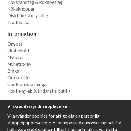
Kökshandtag & köksbeslag
Köksknoppar
Diskbänksbelysning
Trådbackar
Information
Om oss
Skötselråd
Nyheter
Nyhetsbrev
Blogg
Om cookies
Cookie-inställningar
Køkkengreb
(vår danska butik)
Nyhetsbrev
Vi skräddarsyr din upplevelse
Ta del av våra bästa erbjudanden och spännande
Vi använder cookies för att ge dig en personlig
produktnyheter!
shoppingupplevelse, personanpassad annonsering och för
hålla våra webbplatser tillförlitliga och säkra. För detta