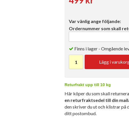
Var vänlig ange följande:
Ordernummer som skall ret
Finns i lager - Omgående le
Lägg i varukor
Returfrakt upp till 10 kg
Här köper du som skall returnera 
en returfraktsedel till din ma
den skriver du ut och klistrar på 
ditt postombud.