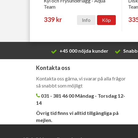
Kyl och Frysunderlägg - Aqua
Disk
Team
Tea
339 kr
335
Info
Köp
+45 000 nöjda kunder
Snabb 
Kontakta oss
Kontakta oss gärna, vi svarar på alla frågor
så snabbt som möjligt
031 - 381 46 00 Måndag - Torsdag 12-
14
Övrig tid finns vi alltid tillgängliga på
mejlen.
kundtjanst@barahandtag.se