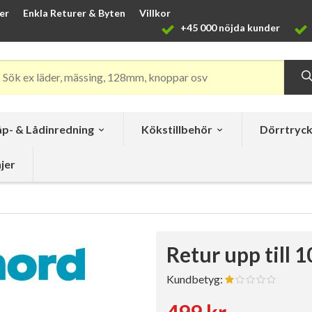
er
Enkla Returer & Byten
Villkor
+45 000 nöjda kunder
p- & Lådinredning
Kökstillbehör
Dörrtryc
jer
Retur upp till 1
Kundbetyg:
499 kr