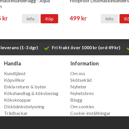
maskinsunderlägg - Aqua
Foolproof Diskmaskinsunder
m
 kr
499 kr
Info
Köp
Info
K
leverans (1-3 dgr)
Fri frakt över 1000 kr (ord 49 kr)
Handla
Information
Kundtjänst
Om oss
Köpvillkor
Skötselråd
Enkla returer & byten
Nyheter
Kökshandtag & köksbeslag
Nyhetsbrev
Köksknoppar
Blogg
Diskbänksbelysning
Om cookies
Trådbackar
Cookie-inställningar
Køkkengreb
(vår danska
butik)