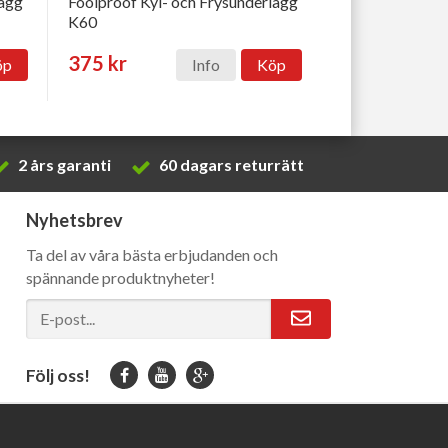
lägg
Foolproof Kyl- och Frysunderlägg
K60
375 kr
öp
Info
Köp
2 års garanti
60 dagars returrätt
Nyhetsbrev
Ta del av våra bästa erbjudanden och
spännande produktnyheter!
Följ oss!