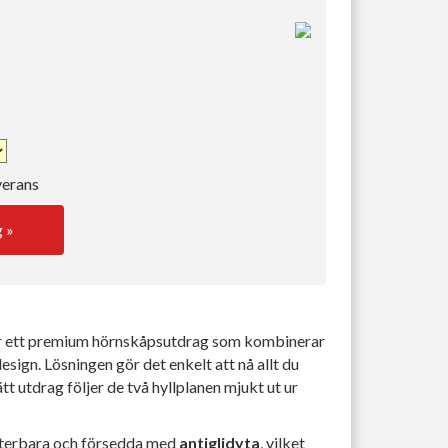
verans
g »
r ett premium hörnskåpsutdrag som kombinerar
sign. Lösningen gör det enkelt att nå allt du
tt utdrag följer de två hyllplanen mjukt ut ur
usterbara och försedda med
antiglidyta
, vilket