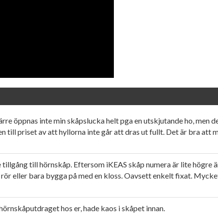
re öppnas inte min skåpslucka helt pga en utskjutande ho, men det
till priset av att hyllorna inte går att dras ut fullt. Det är bra att
tillgång till hörnskåp. Eftersom iKEAS skåp numera är lite högre
re rör eller bara bygga på med en kloss. Oavsett enkelt fixat. Myc
 hörnskåputdraget hos er, hade kaos i skåpet innan.