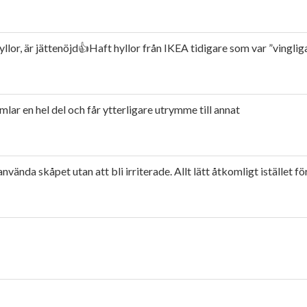
llor, är jättenöjd👍Haft hyllor från IKEA tidigare som var ”vingliga
ar en hel del och får ytterligare utrymme till annat
använda skåpet utan att bli irriterade. Allt lätt åtkomligt istället 