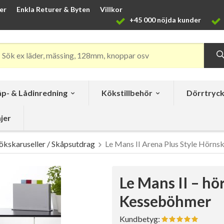
er
Enkla Returer & Byten
Villkor
+45 000 nöjda kunder
p- & Lådinredning
Kökstillbehör
Dörrtryc
jer
ökskaruseller / Skåpsutdrag
Le Mans II Arena Plus Style Hörns
Le Mans II – h
Kesseböhmer
Kundbetyg: