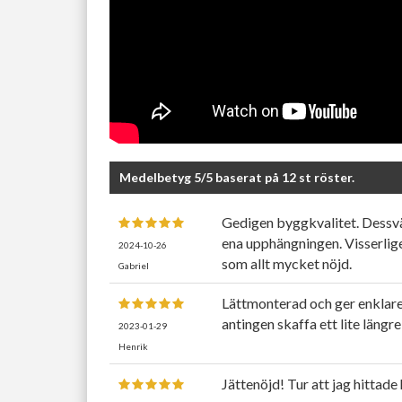
Medelbetyg
5
/5 baserat på
12
st röster.
Gedigen byggkvalitet. Dessvär
ena upphängningen. Visserligen 
2024-10-26
som allt mycket nöjd.
Gabriel
Lättmonterad och ger enklare 
antingen skaffa ett lite läng
2023-01-29
Henrik
Jättenöjd! Tur att jag hittade