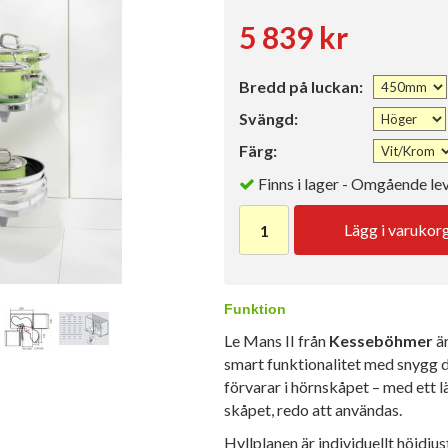
5 839 kr
Bredd på luckan:
Svängd:
Färg:
Finns i lager - Omgående le
Lägg i varukor
Funktion
Le Mans II från
Kesseböhmer
ä
smart funktionalitet med snygg de
förvarar i hörnskåpet – med ett lä
skåpet, redo att användas.
Hyllplanen är individuellt höjdj