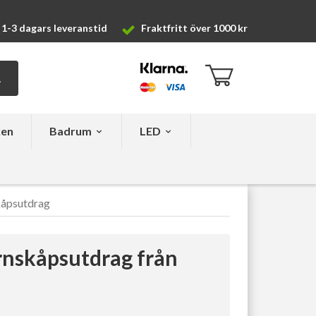
1-3 dagars leveranstid
Fraktfritt över 1000 kr
ken
Badrum
LED
kåpsutdrag
örnskåpsutdrag från