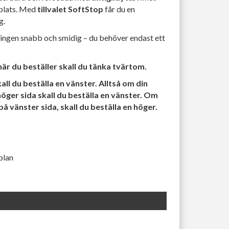
å plats. Med
tillvalet SoftStop
får du en
g.
ngen snabb och smidig – du behöver endast ett
 när du beställer skall du tänka tvärtom.
ll du beställa en vänster. Alltså om din
öger sida skall du beställa en vänster. Om
å vänster sida, skall du beställa en höger.
plan