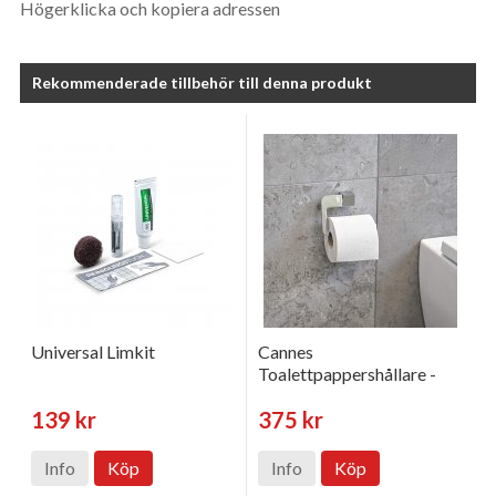
Högerklicka och kopiera adressen
Rekommenderade tillbehör till denna produkt
Universal Limkit
Cannes
Toalettpappershållare -
Krom
139 kr
375 kr
Info
Köp
Info
Köp