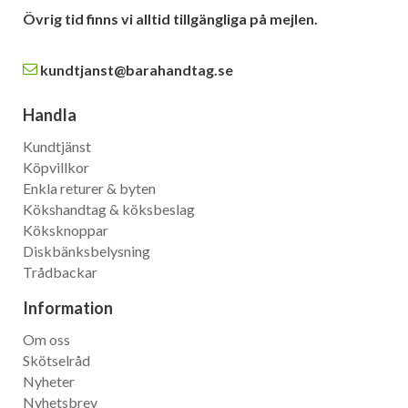
Övrig tid finns vi alltid tillgängliga på mejlen.
kundtjanst@barahandtag.se
Handla
Kundtjänst
Köpvillkor
Enkla returer & byten
Kökshandtag & köksbeslag
Köksknoppar
Diskbänksbelysning
Trådbackar
Information
Om oss
Skötselråd
Nyheter
Nyhetsbrev