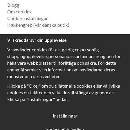
Blogg
Om cookies
Cookie-inställningar
Køkkengreb
(vår danska butik)
Nyhetsbrev
Vi skräddarsyr din upplevelse
Ta del av våra bästa erbjudanden och spännande
Vi använder cookies för att ge dig en personlig
produktnyheter!
shoppingupplevelse, personanpassad annonsering och för
hålla våra webbplatser tillförlitliga och säkra. För detta
ändamål samlar vi in information om användarna, deras
mönster och deras enheter.
Följ oss!
Klicka på "Okej" om du tillåter alla cookies eller välj vilka
cookies du tillåter och vilka du vill stänga av genom att
klicka på "Inställningar" nedan.
Inställningar
Endast nödvändiga