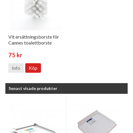
Vit ersättningsborste för
Cannes toalettborste
75 kr
Info
Köp
Senast visade produkter