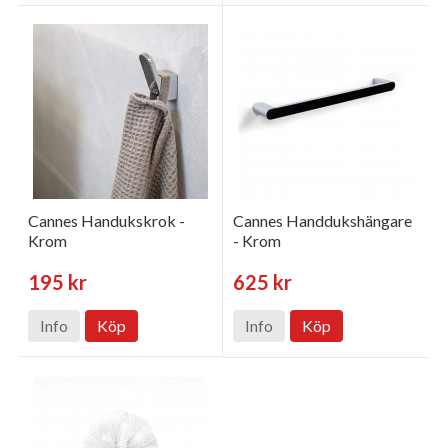
Cannes Handukskrok -
Cannes Handdukshängare
Krom
- Krom
195 kr
625 kr
Info
Köp
Info
Köp