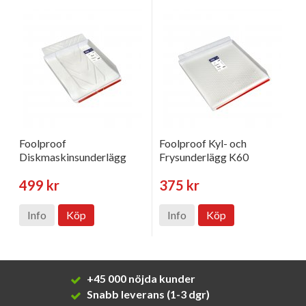
Foolproof
Foolproof Kyl- och
Diskmaskinsunderlägg
Frysunderlägg K60
499 kr
375 kr
Info
Köp
Info
Köp
+45 000 nöjda kunder
Snabb leverans (1-3 dgr)