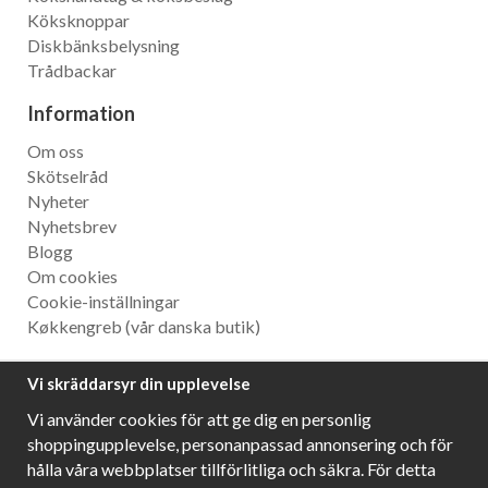
Köksknoppar
Diskbänksbelysning
Trådbackar
Information
Om oss
Skötselråd
Nyheter
Nyhetsbrev
Blogg
Om cookies
Cookie-inställningar
Køkkengreb
(vår danska butik)
Nyhetsbrev
Vi skräddarsyr din upplevelse
Ta del av våra bästa erbjudanden och spännande
Vi använder cookies för att ge dig en personlig
produktnyheter!
shoppingupplevelse, personanpassad annonsering och för
hålla våra webbplatser tillförlitliga och säkra. För detta